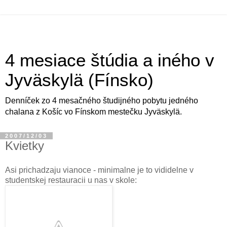
4 mesiace štúdia a iného v
Jyväskylä (Fínsko)
Denníček zo 4 mesačného študijného pobytu jedného
chalana z Košíc vo Fínskom mestečku Jyväskylä.
2007/12/03
Kvietky
Asi prichadzaju vianoce - minimalne je to vididelne v
studentskej restauracii u nas v skole: