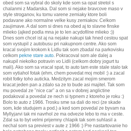
obed som sa vybral do skoly kde som sa opat stretol s
chalanmi z Madarska. Dal som si nejake bravcove maso v
style stroganov, ku tomu varene zemiaky ktore boli
podavane ako normalne velke kusy zemiakov. Celkom
zaujimave. A dal som si dnes na obed aj to slavne finske
mlieko (ajked podla mna je to len acydofilne mlieko :))
Dnes som chcel ist aj na nejake nakupi tak hned cestou spat
som vystupil z autobusu pri nakupnom centre. Ako som
kracal svojim krokom k Lidlu tak som zbadal na parkovisku
celkom
pekne stare auto
. Pokracoval som ale dalej a
nakupil niekolko potravin vo Lidli (celkom dobry jogurt tu
mali). Ako som sa vracal spat, to auto tam este stale stalo tak
som vytiahol fotak (ehm, chem povedat moj mobil :) a zacal
robit fotky toho auticka. Medzitym zacal mojim smerom
kracat jeden pan a zdalo sa ze to bude asi majitel. Tak som
mu povedal ze "nice car" a on sa v dobrej anglictine
podakoval a povedal ze nech si typnem z ktoreho je roku :)
Bolo to auto z 1966. Trosku sme sa dali do reci (ze skade
som, kde studujem a pod.) a ked som povedal ze byvam na
Myllyjarvi tak mi navrhol ze ma odvezie lebo to ma v ceste.
Zdal sa to byt velmi prijemny chlapik tak som suhlasil a
nechal som sa previest v aute z 1966 :) Pre nastartovanie ho