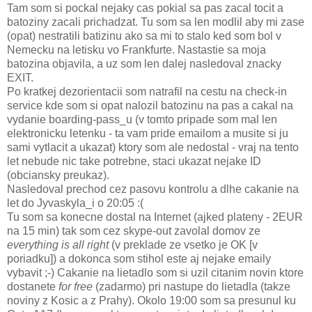
Tam som si pockal nejaky cas pokial sa pas zacal tocit a
batoziny zacali prichadzat. Tu som sa len modlil aby mi zase
(opat) nestratili batizinu ako sa mi to stalo ked som bol v
Nemecku na letisku vo Frankfurte. Nastastie sa moja
batozina objavila, a uz som len dalej nasledoval znacky
EXIT.
Po kratkej dezorientacii som natrafil na cestu na check-in
service kde som si opat nalozil batozinu na pas a cakal na
vydanie boarding-pass_u (v tomto pripade som mal len
elektronicku letenku - ta vam pride emailom a musite si ju
sami vytlacit a ukazat) ktory som ale nedostal - vraj na tento
let nebude nic take potrebne, staci ukazat nejake ID
(obciansky preukaz).
Nasledoval prechod cez pasovu kontrolu a dlhe cakanie na
let do Jyvaskyla_i o 20:05 :(
Tu som sa konecne dostal na Internet (ajked plateny - 2EUR
na 15 min) tak som cez skype-out zavolal domov ze
everything is all right
(v preklade ze vsetko je OK [v
poriadku]) a dokonca som stihol este aj nejake emaily
vybavit ;-) Cakanie na lietadlo som si uzil citanim novin ktore
dostanete
for free
(zadarmo) pri nastupe do lietadla (takze
noviny z Kosic a z Prahy). Okolo 19:00 som sa presunul ku