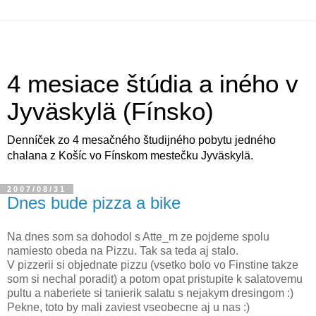
4 mesiace štúdia a iného v
Jyväskylä (Fínsko)
Denníček zo 4 mesačného študijného pobytu jedného
chalana z Košíc vo Fínskom mestečku Jyväskylä.
2007/08/31
Dnes bude pizza a bike
Na dnes som sa dohodol s Atte_m ze pojdeme spolu
namiesto obeda na Pizzu. Tak sa teda aj stalo.
V pizzerii si objednate pizzu (vsetko bolo vo Finstine takze
som si nechal poradit) a potom opat pristupite k salatovemu
pultu a naberiete si tanierik salatu s nejakym dresingom :)
Pekne, toto by mali zaviest vseobecne aj u nas :)