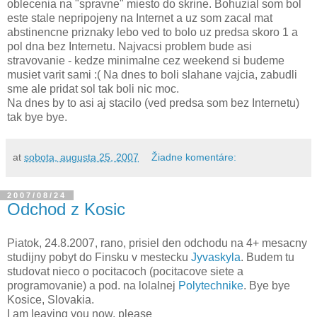
oblecenia na "spravne" miesto do skrine. Bohuzial som bol
este stale nepripojeny na Internet a uz som zacal mat
abstinencne priznaky lebo ved to bolo uz predsa skoro 1 a
pol dna bez Internetu. Najvacsi problem bude asi
stravovanie - kedze minimalne cez weekend si budeme
musiet varit sami :( Na dnes to boli slahane vajcia, zabudli
sme ale pridat sol tak boli nic moc.
Na dnes by to asi aj stacilo (ved predsa som bez Internetu)
tak bye bye.
at
sobota, augusta 25, 2007
Žiadne komentáre:
2007/08/24
Odchod z Kosic
Piatok, 24.8.2007, rano, prisiel den odchodu na 4+ mesacny
studijny pobyt do Finsku v mestecku
Jyvaskyla
. Budem tu
studovat nieco o pocitacoch (pocitacove siete a
programovanie) a pod. na lolalnej
Polytechnike
. Bye bye
Kosice, Slovakia.
I am leaving you now, please