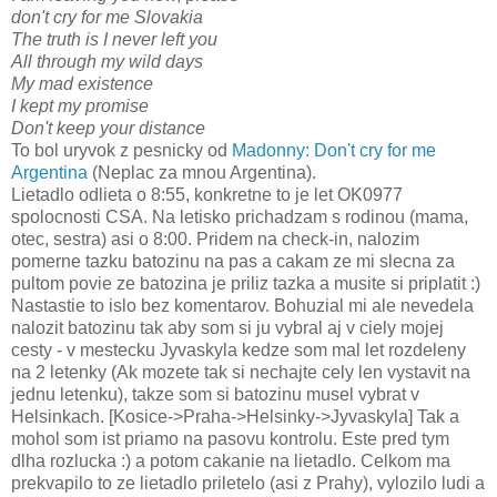
don't cry for me Slovakia
The truth is I never left you
All through my wild days
My mad existence
I kept my promise
Don't keep your distance
To bol uryvok z pesnicky od
Madonny: Don't cry for me
Argentina
(Neplac za mnou Argentina).
Lietadlo odlieta o 8:55, konkretne to je let OK0977
spolocnosti CSA. Na letisko prichadzam s rodinou (mama,
otec, sestra) asi o 8:00. Pridem na check-in, nalozim
pomerne tazku batozinu na pas a cakam ze mi slecna za
pultom povie ze batozina je priliz tazka a musite si priplatit :)
Nastastie to islo bez komentarov. Bohuzial mi ale nevedela
nalozit batozinu tak aby som si ju vybral aj v ciely mojej
cesty - v mestecku Jyvaskyla kedze som mal let rozdeleny
na 2 letenky (Ak mozete tak si nechajte cely len vystavit na
jednu letenku), takze som si batozinu musel vybrat v
Helsinkach. [Kosice->Praha->Helsinky->Jyvaskyla] Tak a
mohol som ist priamo na pasovu kontrolu. Este pred tym
dlha rozlucka :) a potom cakanie na lietadlo. Celkom ma
prekvapilo to ze lietadlo priletelo (asi z Prahy), vylozilo ludi a