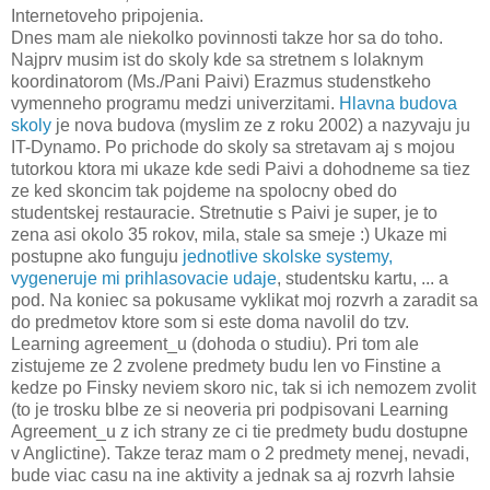
Internetoveho pripojenia.
Dnes mam ale niekolko povinnosti takze hor sa do toho.
Najprv musim ist do skoly kde sa stretnem s lolaknym
koordinatorom (Ms./Pani Paivi) Erazmus studenstkeho
vymenneho programu medzi univerzitami.
Hlavna budova
skol
y
je nova budova (myslim ze z roku 2002) a nazyvaju ju
IT-Dynamo. Po prichode do skoly sa stretavam aj s mojou
tutorkou ktora mi ukaze kde sedi Paivi a dohodneme sa tiez
ze ked skoncim tak pojdeme na spolocny obed do
studentskej restauracie. Stretnutie s Paivi je super, je to
zena asi okolo 35 rokov, mila, stale sa smeje :) Ukaze mi
postupne ako funguju
jednotlive skolske systemy,
vygeneruje mi prihlasovacie udaje
, studentsku kartu, ... a
pod. Na koniec sa pokusame vyklikat moj rozvrh a zaradit sa
do predmetov ktore som si este doma navolil do tzv.
Learning agreement_u (dohoda o studiu). Pri tom ale
zistujeme ze 2 zvolene predmety budu len vo Finstine a
kedze po Finsky neviem skoro nic, tak si ich nemozem zvolit
(to je trosku blbe ze si neoveria pri podpisovani Learning
Agreement_u z ich strany ze ci tie predmety budu dostupne
v Anglictine). Takze teraz mam o 2 predmety menej, nevadi,
bude viac casu na ine aktivity a jednak sa aj rozvrh lahsie