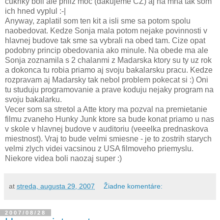
cukriky boli ale priliz moc (dakujeme CZ) aj na mna tak som
ich hned vyplul :-|
Anyway, zaplatil som ten kit a isli sme sa potom spolu
naobedovat. Kedze Sonja mala potom nejake povinnosti v
hlavnej budove tak sme sa vybrali na obed tam. Cize opat
podobny princip obedovania ako minule. Na obede ma ale
Sonja zoznamila s 2 chalanmi z Madarska ktory su ty uz rok
a dokonca tu robia priamo aj svoju bakalarsku pracu. Kedze
rozpravam aj Madarsky tak nebol problem pokecat si :) Oni
tu studuju programovanie a prave koduju nejaky program na
svoju bakalarku.
Vecer som sa stretol a Atte ktory ma pozval na premietanie
filmu zvaneho Hunky Junk ktore sa bude konat priamo u nas
v skole v hlavnej budove v auditoriu (veeelka prednaskova
miestnost). Vraj to bude velmi smiesne - je to zostrih starych
velmi zlych videi vacsinou z USA filmoveho priemyslu.
Niekore videa boli naozaj super :)
at
streda, augusta 29, 2007
Žiadne komentáre:
2007/08/28