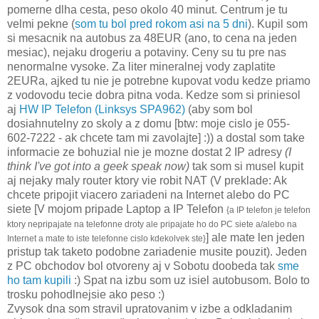
pomerne dlha cesta, peso okolo 40 minut. Centrum je tu
velmi pekne (
som tu bol pred rokom asi na 5 dni
). Kupil som
si mesacnik na autobus za 48EUR (ano, to cena na jeden
mesiac), nejaku drogeriu a potaviny. Ceny su tu pre nas
nenormalne vysoke. Za liter mineralnej vody zaplatite
2EURa, ajked tu nie je potrebne kupovat vodu kedze priamo
z vodovodu tecie dobra pitna voda. Kedze som si priniesol
aj
HW IP Telefon (Linksys SPA962)
(aby som bol
dosiahnutelny zo skoly a z domu [btw: moje cislo je 055-
602-7222 - ak chcete tam mi zavolajte] :)) a dostal som take
informacie ze bohuzial nie je mozne dostat 2 IP adresy
(I
think I've got into a geek speak now)
tak som si musel kupit
aj nejaky maly router ktory vie robit NAT (V preklade: Ak
chcete pripojit viacero zariadeni na Internet alebo do PC
siete [V mojom pripade Laptop a IP Telefon
{a IP telefon je telefon
ktory nepripajate na telefonne droty ale pripajate ho do PC siete a/alebo na
] ale mate len jeden
Internet a mate to iste telefonne cislo kdekolvek ste}
pristup tak taketo podobne zariadenie musite pouzit). Jeden
z PC obchodov bol otvoreny aj v Sobotu doobeda tak
sme
ho tam kupili
:) Spat na izbu som uz isiel autobusom. Bolo to
trosku pohodlnejsie ako peso :)
Zvysok dna som stravil upratovanim v izbe a odkladanim