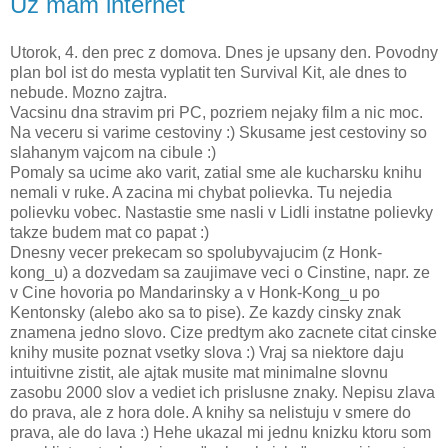
Uz mam internet
Utorok, 4. den prec z domova. Dnes je upsany den. Povodny
plan bol ist do mesta vyplatit ten Survival Kit, ale dnes to
nebude. Mozno zajtra.
Vacsinu dna stravim pri PC, pozriem nejaky film a nic moc.
Na veceru si varime cestoviny :) Skusame jest cestoviny so
slahanym vajcom na cibule :)
Pomaly sa ucime ako varit, zatial sme ale kucharsku knihu
nemali v ruke. A zacina mi chybat polievka. Tu nejedia
polievku vobec. Nastastie sme nasli v Lidli instatne polievky
takze budem mat co papat :)
Dnesny vecer prekecam so spolubyvajucim (z Honk-
kong_u) a dozvedam sa zaujimave veci o Cinstine, napr. ze
v Cine hovoria po Mandarinsky a v Honk-Kong_u po
Kentonsky (alebo ako sa to pise). Ze kazdy cinsky znak
znamena jedno slovo. Cize predtym ako zacnete citat cinske
knihy musite poznat vsetky slova :) Vraj sa niektore daju
intuitivne zistit, ale ajtak musite mat minimalne slovnu
zasobu 2000 slov a vediet ich prislusne znaky. Nepisu zlava
do prava, ale z hora dole. A knihy sa nelistuju v smere do
prava, ale do lava :) Hehe ukazal mi jednu knizku ktoru som