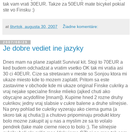
tak vam vrati 30EUR. Takze za 50EUR mate bicykel pokial
ste vo Finsku :)
at
štvrtok, augusta 30, 2007
Žiadne komentáre:
2007/08/29
Je dobre vediet ine jazyky
Dnes mam na plane zaplatit Survival kit. Stoji to 70EUR a
ked budem odchadzat a vratim vsetko OK tak mi vratia asi
30 ci 40EUR. Cize sa stretavam v meste so Sonjou ktora mi
ukaze miesto kde to mozem zaplatit. Pritom sa este
zastavime v obchode kde mi ukaze original Finske cukriky a
vraj nejake specialne finske mlieko (ajked chuti ako
obycajne acydofilne [mnam]). Kupime hned 2 rozne druhy
cukrikov, jedny vraj slabsie v cukre balene a druhe silnejsie.
Na prvy pohlad tie cukriky vyzeraju ako cierna guma (a
skoro tak aj chutia:)) a chutovo pripominaju produkt ktory
bolo mozne zakupit aj u nas a myslim ze sa to volalo
pendrek (take male cierne nieco to bolo :). Tie silnejsie