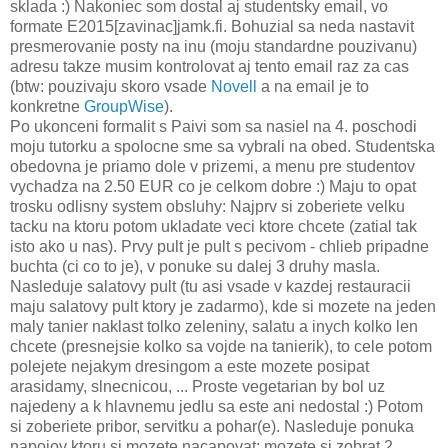
sklada :) Nakoniec som dostal aj studentsky email, vo
formate E2015[zavinac]jamk.fi. Bohuzial sa neda nastavit
presmerovanie posty na inu (moju standardne pouzivanu)
adresu takze musim kontrolovat aj tento email raz za cas
(btw: pouzivaju skoro vsade
Novell
a na email je to
konkretne
GroupWise
).
Po ukonceni formalit s Paivi som sa nasiel na 4. poschodi
moju tutorku a spolocne sme sa vybrali na obed. Studentska
obedovna je priamo dole v prizemi, a menu pre studentov
vychadza na 2.50 EUR co je celkom dobre :) Maju to opat
trosku odlisny system obsluhy: Najprv si zoberiete velku
tacku na ktoru potom ukladate veci ktore chcete (zatial tak
isto ako u nas). Prvy pult je pult s pecivom - chlieb pripadne
buchta (ci co to je), v ponuke su dalej 3 druhy masla.
Nasleduje salatovy pult (tu asi vsade v kazdej restauracii
maju salatovy pult ktory je zadarmo), kde si mozete na jeden
maly tanier naklast tolko zeleniny, salatu a inych kolko len
chcete (presnejsie kolko sa vojde na tanierik), to cele potom
polejete nejakym dresingom a este mozete posipat
arasidamy, slnecnicou, ... Proste vegetarian by bol uz
najedeny a k hlavnemu jedlu sa este ani nedostal :) Potom
si zoberiete pribor, servitku a pohar(e). Nasleduje ponuka
napojov ktoru si mozete nacapovat: mozete si zobrat 2