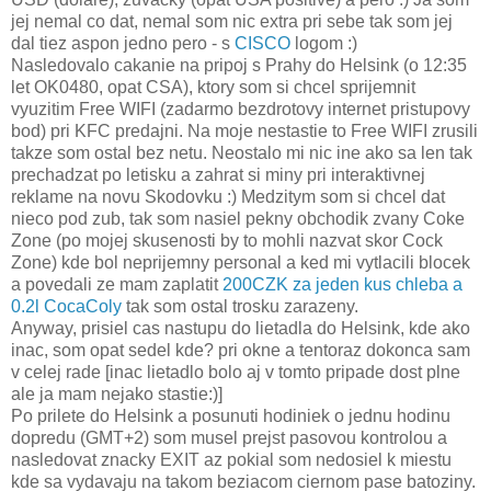
jej nemal co dat, nemal som nic extra pri sebe tak som jej
dal tiez aspon jedno pero - s
CISCO
logom :)
Nasledovalo cakanie na pripoj s Prahy do Helsink (o 12:35
let OK0480, opat CSA), ktory som si chcel sprijemnit
vyuzitim Free WIFI (zadarmo bezdrotovy internet pristupovy
bod) pri KFC predajni. Na moje nestastie to Free WIFI zrusili
takze som ostal bez netu. Neostalo mi nic ine ako sa len tak
prechadzat po letisku a zahrat si miny pri interaktivnej
reklame na novu Skodovku :) Medzitym som si chcel dat
nieco pod zub, tak som nasiel pekny obchodik zvany Coke
Zone (po mojej skusenosti by to mohli nazvat skor Cock
Zone) kde bol neprijemny personal a ked mi vytlacili blocek
a povedali ze mam zaplatit
200CZK za jeden kus chleba a
0.2l CocaColy
tak som ostal trosku zarazeny.
Anyway, prisiel cas nastupu do lietadla do Helsink, kde ako
inac, som opat sedel kde? pri okne a tentoraz dokonca sam
v celej rade [inac lietadlo bolo aj v tomto pripade dost plne
ale ja mam nejako stastie:)]
Po prilete do Helsink a posunuti hodiniek o jednu hodinu
dopredu (GMT+2) som musel prejst pasovou kontrolou a
nasledovat znacky EXIT az pokial som nedosiel k miestu
kde sa vydavaju na takom beziacom ciernom pase batoziny.