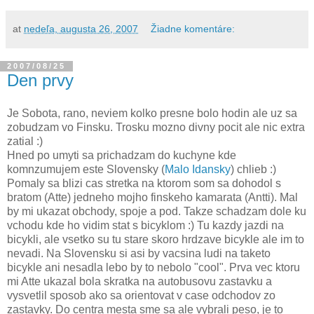
at
nedeľa, augusta 26, 2007
Žiadne komentáre:
2007/08/25
Den prvy
Je Sobota, rano, neviem kolko presne bolo hodin ale uz sa
zobudzam vo Finsku. Trosku mozno divny pocit ale nic extra
zatial :)
Hned po umyti sa prichadzam do kuchyne kde
komnzumujem este Slovensky (
Malo Idansky
) chlieb :)
Pomaly sa blizi cas stretka na ktorom som sa dohodol s
bratom (Atte) jedneho mojho finskeho kamarata (Antti). Mal
by mi ukazat obchody, spoje a pod. Takze schadzam dole ku
vchodu kde ho vidim stat s bicyklom :) Tu kazdy jazdi na
bicykli, ale vsetko su tu stare skoro hrdzave bicykle ale im to
nevadi. Na Slovensku si asi by vacsina ludi na taketo
bicykle ani nesadla lebo by to nebolo "cool". Prva vec ktoru
mi Atte ukazal bola skratka na autobusovu zastavku a
vysvetlil sposob ako sa orientovat v case odchodov zo
zastavky. Do centra mesta sme sa ale vybrali peso, je to