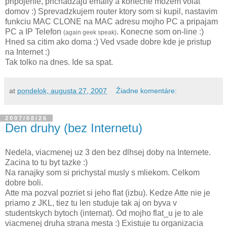
pripojenie, prichadzaju emaily a konecne mozem volat
domov :) Sprevadzkujem router ktory som si kupil, nastavim
funkciu MAC CLONE na MAC adresu mojho PC a pripajam
PC a IP Telefon
. Konecne som on-line :)
(again geek speak)
Hned sa citim ako doma :) Ved vsade dobre kde je pristup
na Internet :)
Tak tolko na dnes. Ide sa spat.
at
pondelok, augusta 27, 2007
Žiadne komentáre:
2007/08/26
Den druhy (bez Internetu)
Nedela, viacmenej uz 3 den bez dlhsej doby na Internete.
Zacina to tu byt tazke :)
Na ranajky som si prichystal musly s mliekom. Celkom
dobre boli.
Atte ma pozval pozriet si jeho flat (izbu). Kedze Atte nie je
priamo z JKL, tiez tu len studuje tak aj on byva v
studentskych bytoch (internat). Od mojho flat_u je to ale
viacmenej druha strana mesta :) Existuje tu organizacia