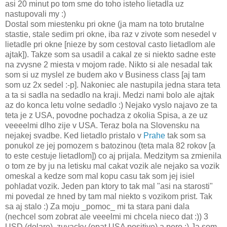
asi 20 minut po tom sme do toho isteho lietadla uz
nastupovali my :)
Dostal som miestenku pri okne (ja mam na toto brutalne
stastie, stale sedim pri okne, iba raz v zivote som nesedel v
lietadle pri okne [nieze by som cestoval casto lietadlom ale
ajtak]). Takze som sa usadil a cakal ze si niekto sadne este
na zvysne 2 miesta v mojom rade. Nikto si ale nesadal tak
som si uz myslel ze budem ako v Business class [aj tam
som uz 2x sedel :-p]. Nakoniec ale nastupila jedna stara teta
a ta si sadla na sedadlo na kraji. Medzi nami bolo ale ajtak
az do konca letu volne sedadlo :) Nejako vyslo najavo ze ta
teta je z USA, povodne pochadza z okolia Spisa, a ze uz
veeeelmi dlho zije v USA. Teraz bola na Slovensku na
nejakej svadbe. Ked lietadlo pristalo v
Prahe
tak som sa
ponukol ze jej pomozem s batozinou (teta mala 82 rokov [a
to este cestuje lietadlom]) co aj prijala. Medzitym sa zmienila
o tom ze by ju na letisku mal cakat vozik ale nejako sa vozik
omeskal a kedze som mal kopu casu tak som jej isiel
pohladat vozik. Jeden pan ktory to tak mal "asi na starosti"
mi povedal ze hned by tam mal niekto s vozikom prist. Tak
sa aj stalo :) Za moju _pomoc_ mi ta stara pani dala
(nechcel som zobrat ale veeelmi mi chcela nieco dat :)) 3
USD (dolare), zuvacky (opat USA positive) a pero :) Ja som