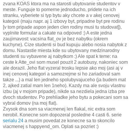
zvana KOAS ktora ma na starosti ubytovanie studentov v
meste. Funguje to pomerne jednoducho, pridete na ich
stranku, vyberiete si typ bytu aky chcete a v akej cenovej
kategoii (maju napr. aj 1 izbovy byt, pripadne byt pre rodinu
[v tom pripade aspon jeden clen rodiny musi tu studovat]),
vyplnite formular a cakate na odpoved :) A este jedna
zaujimavost: vacsina flat_ov je bez nabytku (okrem
kuchyne). Cize studenti si bud kupuju alebo nosia nabytok z
domu. Nastastie miesta kde su ubytovany medzinarodny
studenti su vybavene aj nabytkom :) Ale spat k teme: na
ceste k Atte_ovi som musel pouzit 2 autobusy, nakoniec som
ale dorazil. Jeho flat vyzeral trosku lepsie ako moj (asi aj v
inej cenovej kategori a samozrejme si ho zariadoval sam
takze ...) a mal len jedneho spolubyvajuceho (ja budem mat
2, ajked zatial mam len 1neho). Kazdy ma ale svoju vlastnu
izbu (aj v mojom pripade), nikde sa nezdiela jedna izba pre
dvoch studentov. Po prehliadke jeho bytu a pokecani som sa
vybral domov (na moj flat).
Zvysok dna som sa viacmenej len flakal, nic extra som
nerobil. Konecne som dopozeral posledne 4 casti 6. serie
serialu 24
a musim povedat ze konecne sa to skoncilo
viacmenej s happyend_om. Oplati sa pozriet :)