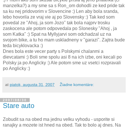
manzelka?) a my sme sa s Ron_om dohodli ze ked pride tak
sa ku nej pridovorim v Slovencine :) Len aby bola sranda,
lebo hovorila ze vraj vie aj po Slovensky :) Tak ked som
povedal ze "Ahoj, ja som Jozo" tak bola najprv trosku
zaskocena ale potom odpovedala po Slonesky "Ahoj , ja
som Katka" :) Spat na Myllyjarvi som odchadzal uz na
svojom bike, a tu ho mam uskladneny v "garazi". Zajtra bude
teda bicyklovacka :)
Dnes bola este vecer party s Polskymi chalanmi a
dievcatami :) Boli sme spolu asi 8 na ich izbe, oni kecali po
Polsky ja po Anglicky :) Ale potom sme uz vsetci rozpravali
po Anglicky :)
at
piatok, augusta 31, 2007
Žiadne komentáre:
2007/08/30
Stare auto
Zobudit sa na obed ma jednu velku vyhodu - usporite si
ranajky a mozete ist hned na obed. Tak to bolo aj dnes. Na