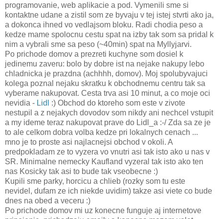
programovanie, web aplikacie a pod. Vymenili sme si
kontaktne udane a zistil som ze byvaju v tej istej stvrti ako ja,
a dokonca ihned vo vedlajsom bloku. Radi chodia peso a
kedze mame spolocnu cestu spat na izby tak som sa pridal k
nim a vybrali sme sa peso (~40min) spat na Myllyjarvi.
Po prichode domov a prezreti kuchyne som dosiel k
jedinemu zaveru: bolo by dobre ist na nejake nakupy lebo
chladnicka je prazdna (achhhh, domov). Moj spolubyvajuci
kolega poznal nejaku skratku k obchodnemu centru tak sa
vyberame nakupovat. Cesta trva asi 10 minut, a co moje oci
nevidia -
Lidl
:) Obchod do ktoreho som este v zivote
nestupil a z nejakych dovodov som nikdy ani nechcel vstupit
a my ideme teraz nakupovat prave do Lidl_a :-/ Zda sa ze je
to ale celkom dobra volba kedze pri lokalnych cenach ...
mno je to proste asi najlacnejsi obchod v okoli. A
predpokladam ze to vyzera vo vnutri asi tak isto ako u nas v
SR. Minimalne nemecky Kaufland vyzeral tak isto ako ten
nas Kosicky tak asi to bude tak vseobecne :)
Kupili sme parky, horcicu a chlieb (rozky som tu este
nevidel, dufam ze ich niekde uvidim) takze asi viete co bude
dnes na obed a veceru :)
Po prichode domov mi uz konecne funguje aj internetove