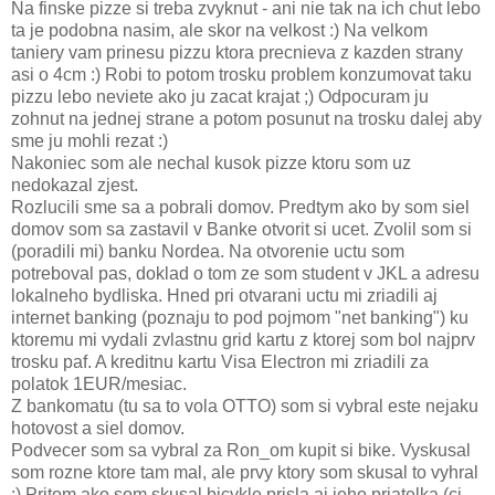
Na finske pizze si treba zvyknut - ani nie tak na ich chut lebo
ta je podobna nasim, ale skor na velkost :) Na velkom
taniery vam prinesu pizzu ktora precnieva z kazden strany
asi o 4cm :) Robi to potom trosku problem konzumovat taku
pizzu lebo neviete ako ju zacat krajat ;) Odpocuram ju
zohnut na jednej strane a potom posunut na trosku dalej aby
sme ju mohli rezat :)
Nakoniec som ale nechal kusok pizze ktoru som uz
nedokazal zjest.
Rozlucili sme sa a pobrali domov. Predtym ako by som siel
domov som sa zastavil v Banke otvorit si ucet. Zvolil som si
(poradili mi) banku Nordea. Na otvorenie uctu som
potreboval pas, doklad o tom ze som student v JKL a adresu
lokalneho bydliska. Hned pri otvarani uctu mi zriadili aj
internet banking (poznaju to pod pojmom "net banking") ku
ktoremu mi vydali zvlastnu grid kartu z ktorej som bol najprv
trosku paf. A kreditnu kartu Visa Electron mi zriadili za
polatok 1EUR/mesiac.
Z bankomatu (tu sa to vola OTTO) som si vybral este nejaku
hotovost a siel domov.
Podvecer som sa vybral za Ron_om kupit si bike. Vyskusal
som rozne ktore tam mal, ale prvy ktory som skusal to vyhral
:) Pritom ako som skusal bicykle prisla aj jeho priatelka (ci