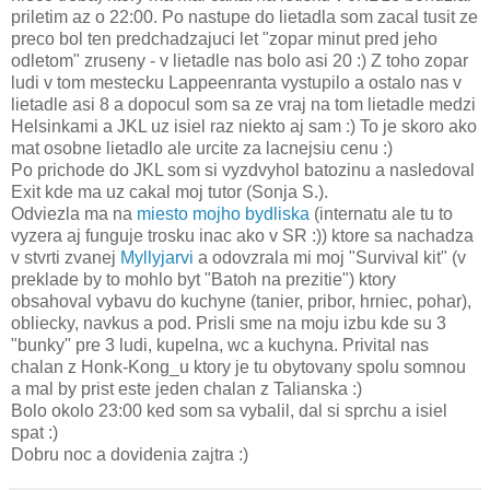
priletim az o 22:00. Po nastupe do lietadla som zacal tusit ze
preco bol ten predchadzajuci let "zopar minut pred jeho
odletom" zruseny - v lietadle nas bolo asi 20 :) Z toho zopar
ludi v tom mestecku Lappeenranta vystupilo a ostalo nas v
lietadle asi 8 a dopocul som sa ze vraj na tom lietadle medzi
Helsinkami a JKL uz isiel raz niekto aj sam :) To je skoro ako
mat osobne lietadlo ale urcite za lacnejsiu cenu :)
Po prichode do JKL som si vyzdvyhol batozinu a nasledoval
Exit kde ma uz cakal moj tutor (Sonja S.).
Odviezla ma na
miesto mojho bydliska
(internatu ale tu to
vyzera aj funguje trosku inac ako v SR :)) ktore sa nachadza
v stvrti zvanej
Myllyjarvi
a odovzrala mi moj "Survival kit" (v
preklade by to mohlo byt "Batoh na prezitie") ktory
obsahoval vybavu do kuchyne (tanier, pribor, hrniec, pohar),
obliecky, navkus a pod. Prisli sme na moju izbu kde su 3
"bunky" pre 3 ludi, kupelna, wc a kuchyna. Privital nas
chalan z Honk-Kong_u ktory je tu obytovany spolu somnou
a mal by prist este jeden chalan z Talianska :)
Bolo okolo 23:00 ked som sa vybalil, dal si sprchu a isiel
spat :)
Dobru noc a dovidenia zajtra :)