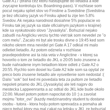
Gate A17 (brana cez ktoru nastupujete do lietadla a kde
zvycajne kontroluju tzv. Boardning-pass). V rozhlase som
pocul nejaku spliet slov vo Finstine a Svedstine (Svedstina
je tiez oficialny jazyk vo Finsku ajked tu zije len 5.8%
Svedov. Ak nejaka narodnost dosiahne 5% populacie vo
Finsku tak jej jazyk sa stale oficialnym jazykom v krajine)
kde sa vyskutovalo slovo "Jyvaskyla". Bohuzial nejako
zabudli na Anglicku verziu tychto viet tak som nevedel ze "o
com melu". Zacalo mi byt ale trosku divne o 19:45 ked som
nikoho okrem mna nevidel pri Gate A 17 odkial mi malo
odletiet lietadlo. Az potom odznela v rozhlase
pravdepodobne asi ta ista veta v Anglictine - v ktorej sa
hovorilo o tom ze lietadlo do JKL o 20:05 bolo zrusene a
bude nahradene inym lietadlom ktore odleti z Gate A2 o
20:55. Rychlo som dosiel ku Gate A2 kde som sa opytal ze
preco bolo zrusene lietadlo ale vysvetlenie som nedostal :(
Dalsi "sok" bol ked mi povedala teta za pultom ze lietadlo
nepoleti priamo do JKL (Jyvaskyla) ale leti najprv do
mestecka Lappeenranta a az odtial do JKL kde bude okolo
22:00. Musel potom potom napocitat do 10 :) a zavolat
mojmu "totor_ovi" (kazdy medzinarodny student tu dostane
osobu - tutora - ktora ho/ju potom sprevadza a pomaha ak
nieco treba) ktory ma mal cakat na letisku v JKL ze bohuzial