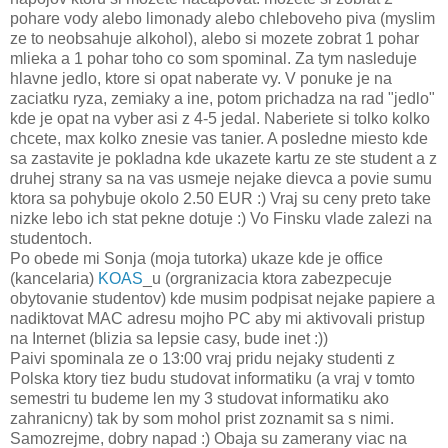
pohare vody alebo limonady alebo chleboveho piva (myslim
ze to neobsahuje alkohol), alebo si mozete zobrat 1 pohar
mlieka a 1 pohar toho co som spominal. Za tym nasleduje
hlavne jedlo, ktore si opat naberate vy. V ponuke je na
zaciatku ryza, zemiaky a ine, potom prichadza na rad "jedlo"
kde je opat na vyber asi z 4-5 jedal. Naberiete si tolko kolko
chcete, max kolko znesie vas tanier. A posledne miesto kde
sa zastavite je pokladna kde ukazete kartu ze ste student a z
druhej strany sa na vas usmeje nejake dievca a povie sumu
ktora sa pohybuje okolo 2.50 EUR :) Vraj su ceny preto take
nizke lebo ich stat pekne dotuje :) Vo Finsku vlade zalezi na
studentoch.
Po obede mi Sonja (moja tutorka) ukaze kde je office
(kancelaria)
KOAS
_u (orgranizacia ktora zabezpecuje
obytovanie studentov) kde musim podpisat nejake papiere a
nadiktovat MAC adresu mojho PC aby mi aktivovali pristup
na Internet (blizia sa lepsie casy, bude inet :))
Paivi spominala ze o 13:00 vraj pridu nejaky studenti z
Polska ktory tiez budu studovat informatiku (a vraj v tomto
semestri tu budeme len my 3 studovat informatiku ako
zahranicny) tak by som mohol prist zoznamit sa s nimi.
Samozrejme, dobry napad :) Obaja su zamerany viac na