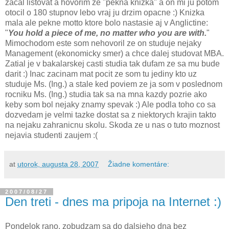
zacal listovat a hovorim ze "pekna knizka" a on mi ju potom
otocil o 180 stupnov lebo vraj ju drzim opacne :) Knizka
mala ale pekne motto ktore bolo nastasie aj v Anglictine:
"
You hold a piece of me, no matter who you are with.
"
Mimochodom este som nehovoril ze on studuje nejaky
Management (ekonomicky smer) a chce dalej studovat MBA.
Zatial je v bakalarskej casti studia tak dufam ze sa mu bude
darit :) Inac zacinam mat pocit ze som tu jediny kto uz
studuje Ms. (Ing.) a stale ked poviem ze ja som v poslednom
rocniku Ms. (Ing.) studia tak sa na mna kazdy pozrie ako
keby som bol nejaky znamy spevak :) Ale podla toho co sa
dozvedam je velmi tazke dostat sa z niektorych krajin takto
na nejaku zahranicnu skolu. Skoda ze u nas o tuto moznost
nejavia studenti zaujem :(
at
utorok, augusta 28, 2007
Žiadne komentáre:
2007/08/27
Den treti - dnes ma pripoja na Internet :)
Pondelok rano, zobudzam sa do dalsieho dna bez