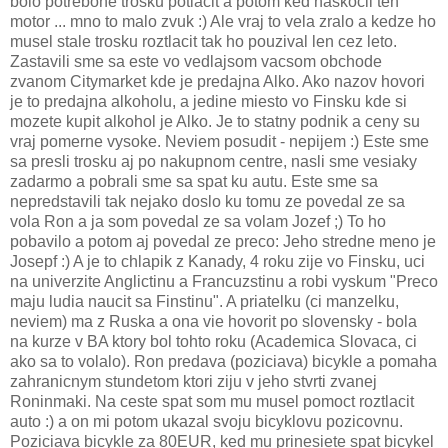
bolo potrebone trosku potlacit a potom ked naskocil ten
motor ... mno to malo zvuk :) Ale vraj to vela zralo a kedze ho
musel stale trosku roztlacit tak ho pouzival len cez leto.
Zastavili sme sa este vo vedlajsom vacsom obchode
zvanom Citymarket kde je predajna Alko. Ako nazov hovori
je to predajna alkoholu, a jedine miesto vo Finsku kde si
mozete kupit alkohol je Alko. Je to statny podnik a ceny su
vraj pomerne vysoke. Neviem posudit - nepijem :) Este sme
sa presli trosku aj po nakupnom centre, nasli sme vesiaky
zadarmo a pobrali sme sa spat ku autu. Este sme sa
nepredstavili tak nejako doslo ku tomu ze povedal ze sa
vola Ron a ja som povedal ze sa volam Jozef ;) To ho
pobavilo a potom aj povedal ze preco: Jeho stredne meno je
Josepf :) A je to chlapik z Kanady, 4 roku zije vo Finsku, uci
na univerzite Anglictinu a Francuzstinu a robi vyskum "Preco
maju ludia naucit sa Finstinu". A priatelku (ci manzelku,
neviem) ma z Ruska a ona vie hovorit po slovensky - bola
na kurze v BA ktory bol tohto roku (Academica Slovaca, ci
ako sa to volalo). Ron predava (poziciava) bicykle a pomaha
zahranicnym stundetom ktori ziju v jeho stvrti zvanej
Roninmaki. Na ceste spat som mu musel pomoct roztlacit
auto :) a on mi potom ukazal svoju bicyklovu pozicovnu.
Poziciava bicykle za 80EUR, ked mu prinesiete spat bicykel