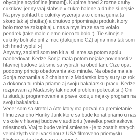
obycajne acydofilne [mnam]). Kupime hned 2 rozne druhy
cukrikov, jedny vraj slabsie v cukre balene a druhe silnejsie.
Na prvy pohlad tie cukriky vyzeraju ako cierna guma (a
skoro tak aj chutia:)) a chutovo pripominaju produkt ktory
bolo mozne zakupit aj u nas a myslim ze sa to volalo
pendrek (take male cierne nieco to bolo :). Tie silnejsie
cukriky boli ale priliz moc (dakujeme CZ) aj na mna tak som
ich hned vyplul :-|
Anyway, zaplatil som ten kit a isli sme sa potom spolu
naobedovat. Kedze Sonja mala potom nejake povinnosti v
hlavnej budove tak sme sa vybrali na obed tam. Cize opat
podobny princip obedovania ako minule. Na obede ma ale
Sonja zoznamila s 2 chalanmi z Madarska ktory su ty uz rok
a dokonca tu robia priamo aj svoju bakalarsku pracu. Kedze
rozpravam aj Madarsky tak nebol problem pokecat si :) Oni
tu studuju programovanie a prave koduju nejaky program na
svoju bakalarku.
Vecer som sa stretol a Atte ktory ma pozval na premietanie
filmu zvaneho Hunky Junk ktore sa bude konat priamo u nas
v skole v hlavnej budove v auditoriu (veeelka prednaskova
miestnost). Vraj to bude velmi smiesne - je to zostrih starych
velmi zlych videi vacsinou z USA filmoveho priemyslu.
Niekore videa boli naozaj super :)