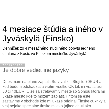
4 mesiace štúdia a iného v
Jyväskylä (Fínsko)
Denníček zo 4 mesačného študijného pobytu jedného
chalana z Košíc vo Fínskom mestečku Jyväskylä.
2007/08/29
Je dobre vediet ine jazyky
Dnes mam na plane zaplatit Survival kit. Stoji to 70EUR a
ked budem odchadzat a vratim vsetko OK tak mi vratia asi
30 ci 40EUR. Cize sa stretavam v meste so Sonjou ktora mi
ukaze miesto kde to mozem zaplatit. Pritom sa este
zastavime v obchode kde mi ukaze original Finske cukriky a
vraj nejake specialne finske mlieko (ajked chuti ako