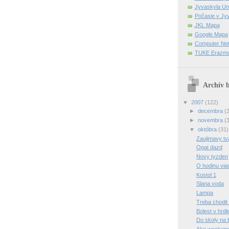
Jyvaskyla Uni
Počasie v Jy
JKL Mapa
Google Mapa
Computer Net
TUKE Erazmus
Archív 
▼
2007
(122)
►
decembra
(
►
novembra
(
▼
októbra
(31)
Zaujimavy tv
Opat dazd
Novy tyzden
O hodinu via
Kostol 1
Slana voda
Lampa
Treba chodit
Bolest v hrdl
Do skoly na 