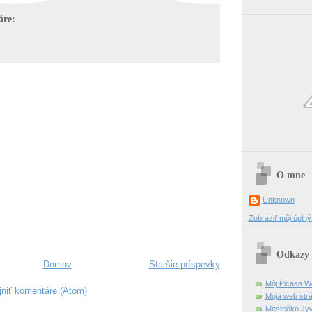
áre:
O mne
Unknown
Zobraziť môj úplný 
Odkazy
Domov
Staršie príspevky
Môj Picasa W
jniť komentáre (Atom)
Moja web str
Mestečko Jyv