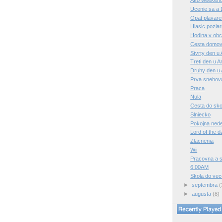
Ako weeken
Ucenie sa a 
Opat plavare
Hlasic pozia
Hodina v ob
Cesta domov, 
Stvrty den u 
Treti den u A
Druhy den u 
Prva snehova
Praca
Nula
Cesta do sko
Slniecko
Pokojna nede
Lord of the 
Zlacnenia
Wii
Pracovna a 
6:00AM
Skola do vec
►
septembra
(
►
augusta
(8)