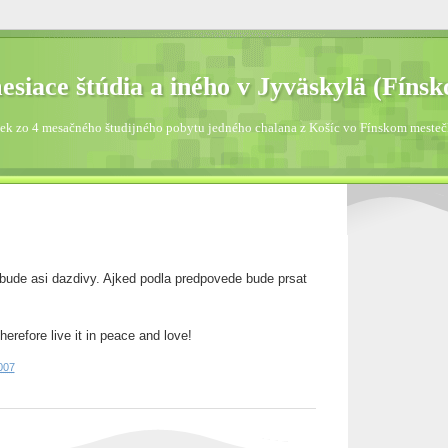
esiace štúdia a iného v Jyväskylä (Fínsk
ek zo 4 mesačného študijného pobytu jedného chalana z Košíc vo Fínskom mesteč
 bude asi dazdivy. Ajked podla predpovede bude prsat
therefore live it in peace and love!
007