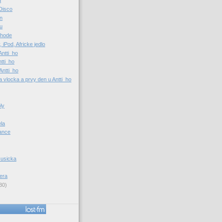
d
Disco
n
ru
chode
iPod, Africke jedlo
Antti_ho
ntti_ho
Antti_ho
 vlocka a prvy den u Antti_ho
ly
la
dance
susicka
era
30)