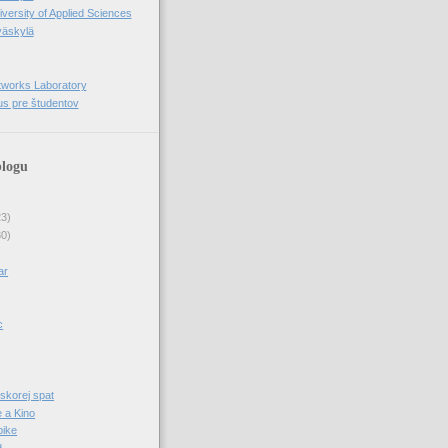
versity of Applied Sciences
väskylä
works Laboratory
 pre študentov
blogu
23)
30)
ar
c
 skorej spat
e a Kino
bike