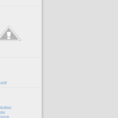
profil
eb Album
ánka
äskylä