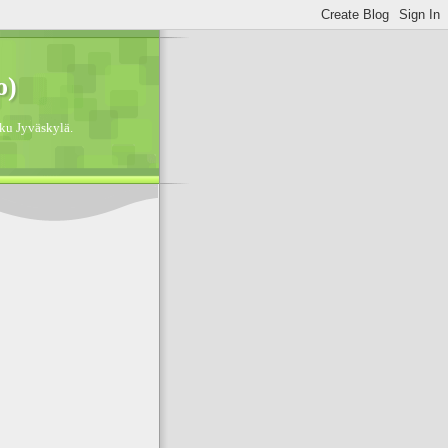
o)
ku Jyväskylä.