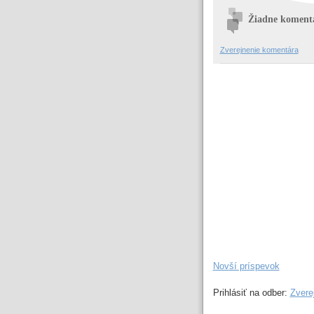
Žiadne koment
Zverejnenie komentára
Novší príspevok
Prihlásiť na odber:
Zvere