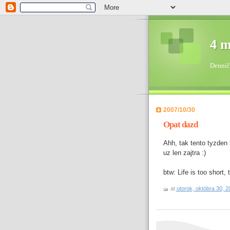
4 m
Denníč
2007/10/30
Opat dazd
Ahh, tak tento tyzden
uz len zajtra :)
btw: Life is too short, 
at
utorok, októbra 30, 2