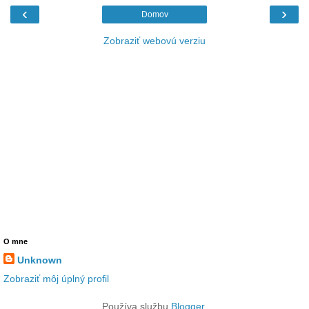
‹
›
Domov
Zobraziť webovú verziu
O mne
Unknown
Zobraziť môj úplný profil
Používa službu
Blogger
.