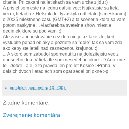
citanie. Pri cakani na letiskach sa vam urcite zijdu :)
A prisiel som este na jednu dalsiu vec: Najkrajsie sa lieta
vecer, lietadlo z Helsink do Jyvaskyla odlietalo (s meskanim)
o 20:25 miestneho casu (GMT+2) a ta sceneria ktora sa vam
potom naskytne ... viacfarebna svetelna show miest a
dediniek ktore su pod vami :)
Ale zase ani nestovanie cez den nie je az take zle, ked
vystupite ponad oblaky a pozriete sa "dole" tak sa vam zda
ako keby ste leteli nad zasnezenou krajunou :)
... A skoro som zabudol spomenut tu najdolezitejsiu vec z
dnesneho dna: V lietadle som nesedel pri okne :-D Ano znie
to _
dobre
_ ale je to pravda len pre let Kosice->Praha. V
dalsich dvoch lietadlach som opat sedel pri okne :-p
at
pondelok, septembra 10, 2007
Žiadne komentáre:
Zverejnenie komentára