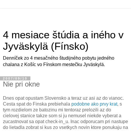
4 mesiace štúdia a iného v
Jyväskylä (Fínsko)
Denníček zo 4 mesačného študijného pobytu jedného
chalana z Košíc vo Fínskom mestečku Jyväskylä.
2007/09/10
Nie pri okne
Dnes opat opustam Slovensko a teraz uz asi az do vianoc.
Cesta spat do Finska prebiehala
podobne ako prvy krat
, s
tym rozdielom ze batozinu mi tentoraz prelozili az do
cielovej stanice takze som si ju nemusel niekde vyberat a
zucastnovat sa opat check-in_u. Inac odporucam pri nastupe
do lietadla zobrat si kus zo vsetkych novin ktore ponukaju na